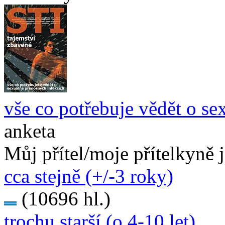
vše co potřebuje vědět o se
anketa
Můj přítel/moje přítelkyně 
cca stejně (+/-3 roky)
(10696 hl.)
trochu starší (o 4-10 let)