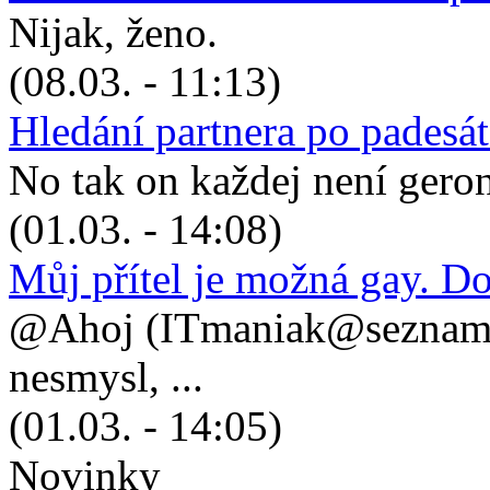
Nijak, ženo.
(08.03. - 11:13)
Hledání partnera po padesá
No tak on každej není geronto
(01.03. - 14:08)
Můj přítel je možná gay. D
@Ahoj (ITmaniak@seznam.cz
nesmysl, ...
(01.03. - 14:05)
Novinky