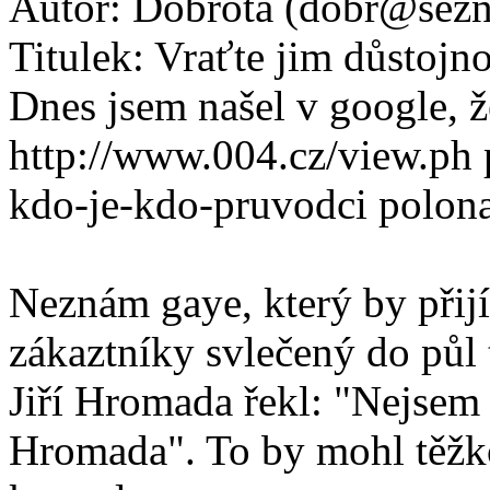
Autor:
Dobrota (dobr@sezn
Titulek:
Vraťte jim důstojno
Dnes jsem našel v google, ž
http://www.004.cz/view.ph
kdo-je-kdo-pruvodci polona
Neznám gaye, který by přij
zákaztníky svlečený do půl 
Jiří Hromada řekl: "Nejsem
Hromada". To by mohl těžko