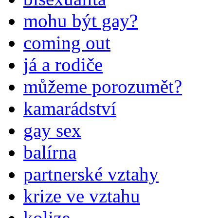
mohu být gay?
coming out
já a rodiče
můžeme porozumět?
kamarádství
gay sex
balírna
partnerské vztahy
krize ve vztahu
kolize