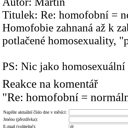
Autor:
Martin
Titulek:
Re: homofobní = n
Homofobie zahnaná až k zabí
potlačené homosexuality, "
PS: Nic jako homosexuální 
Reakce na komentář
"Re: homofobní = normáln
Napište aktuální číslo dne v měsíci:
Jméno (přezdívka):
E-mail (volitelné):