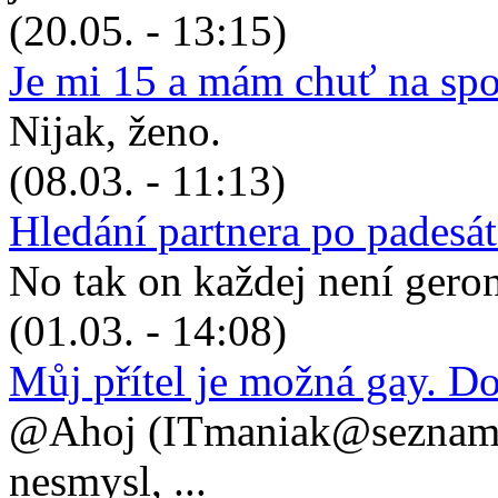
(20.05. - 13:15)
Je mi 15 a mám chuť na sp
Nijak, ženo.
(08.03. - 11:13)
Hledání partnera po padesá
No tak on každej není geronto
(01.03. - 14:08)
Můj přítel je možná gay. D
@Ahoj (ITmaniak@seznam.cz
nesmysl, ...