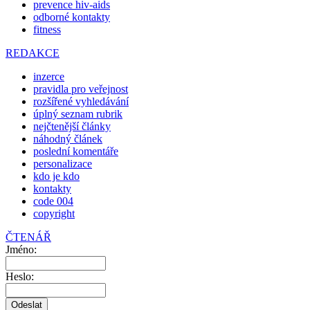
prevence hiv-aids
odborné kontakty
fitness
REDAKCE
inzerce
pravidla pro veřejnost
rozšířené vyhledávání
úplný seznam rubrik
nejčtenější články
náhodný článek
poslední komentáře
personalizace
kdo je kdo
kontakty
code 004
copyright
ČTENÁŘ
Jméno:
Heslo: