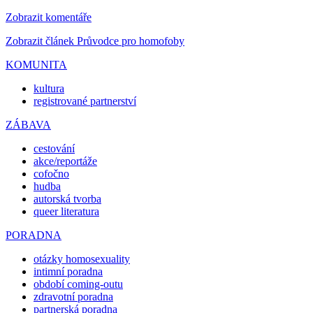
Zobrazit komentáře
Zobrazit článek Průvodce pro homofoby
KOMUNITA
kultura
registrované partnerství
ZÁBAVA
cestování
akce/reportáže
cofočno
hudba
autorská tvorba
queer literatura
PORADNA
otázky homosexuality
intimní poradna
období coming-outu
zdravotní poradna
partnerská poradna