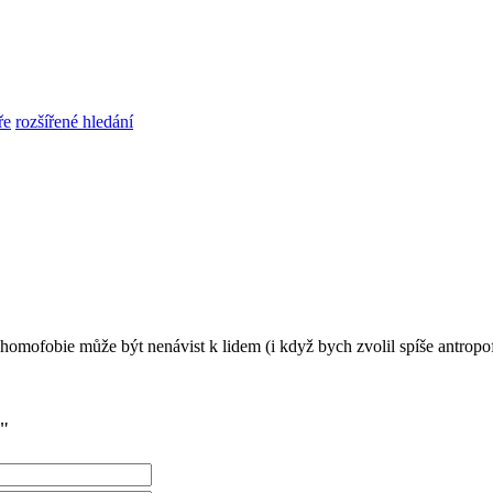
ře
rozšířené hledání
omofobie může být nenávist k lidem (i když bych zvolil spíše antrop
"