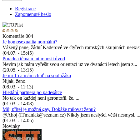
Registrace
Zapomenuté heslo
Komentáře 004
Je homosexualita normální?
Vážený pane, žádní Kaderové ve čtyřech romských skupinách neexist
(04.07. - 15:45)
Poradna tématu intimnosti úvod
Nevím jak mám vyřešit svou orientaci uz ve dvanácti letech jsem z...
(20.05. - 13:15)
Je mi 15 a mám chuť na spolužáka
Nijak, ženo.
(08.03. - 11:13)
Hledání partnera po padesátce
No tak on každej není gerontofil, že.....
(01.03. - 14:08)
Můj přítel je možná gay. Dokáže milovat ženu?
@Ahoj (ITmaniak@seznam.cz) Nikdy jsem neslyšel větší nesmysl, ..
(01.03. - 14:05)
Novinky