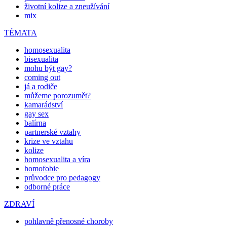
životní kolize a zneužívání
mix
TÉMATA
homosexualita
bisexualita
mohu být gay?
coming out
já a rodiče
můžeme porozumět?
kamarádství
gay sex
balírna
partnerské vztahy
krize ve vztahu
kolize
homosexualita a víra
homofobie
průvodce pro pedagogy
odborné práce
ZDRAVÍ
pohlavně přenosné choroby