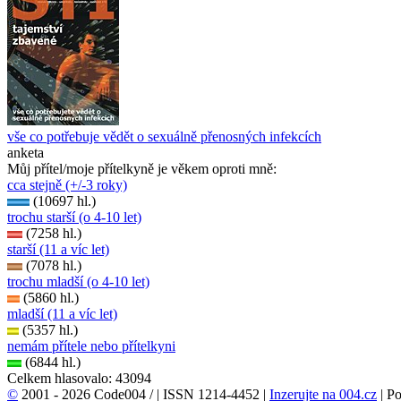
vše co potřebuje vědět o sexuálně přenosných infekcích
anketa
Můj přítel/moje přítelkyně je věkem oproti mně:
cca stejně (+/-3 roky)
(10697 hl.)
trochu starší (o 4-10 let)
(7258 hl.)
starší (11 a víc let)
(7078 hl.)
trochu mladší (o 4-10 let)
(5860 hl.)
mladší (11 a víc let)
(5357 hl.)
nemám přítele nebo přítelkyni
(6844 hl.)
Celkem hlasovalo: 43094
©
2001 - 2026 Code004 /
| ISSN 1214-4452 |
Inzerujte na 004.cz
| P