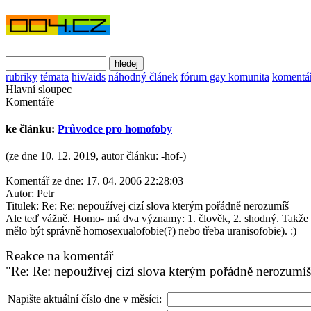
rubriky
témata
hiv/aids
náhodný článek
fórum gay komunita
komentá
Hlavní sloupec
Komentáře
ke článku:
Průvodce pro homofoby
(ze dne 10. 12. 2019, autor článku: -hof-)
Komentář ze dne:
17. 04. 2006 22:28:03
Autor:
Petr
Titulek:
Re: Re: nepoužívej cizí slova kterým pořádně nerozumíš
Ale teď vážně. Homo- má dva významy: 1. člověk, 2. shodný. Takže h
mělo být správně homosexualofobie(?) nebo třeba uranisofobie). :)
Reakce na komentář
"Re: Re: nepoužívej cizí slova kterým pořádně nerozumíš
Napište aktuální číslo dne v měsíci: