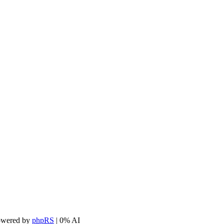
owered by
phpRS
| 0% AI