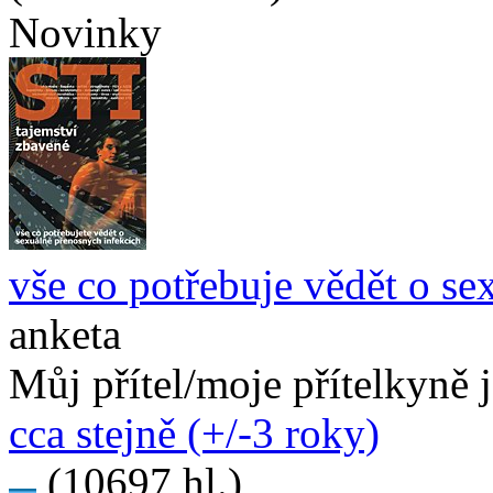
Novinky
vše co potřebuje vědět o se
anketa
Můj přítel/moje přítelkyně 
cca stejně (+/-3 roky)
(10697 hl.)