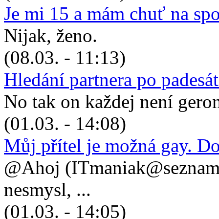
Je mi 15 a mám chuť na sp
Nijak, ženo.
(08.03. - 11:13)
Hledání partnera po padesá
No tak on každej není geronto
(01.03. - 14:08)
Můj přítel je možná gay. D
@Ahoj (ITmaniak@seznam.cz
nesmysl, ...
(01.03. - 14:05)