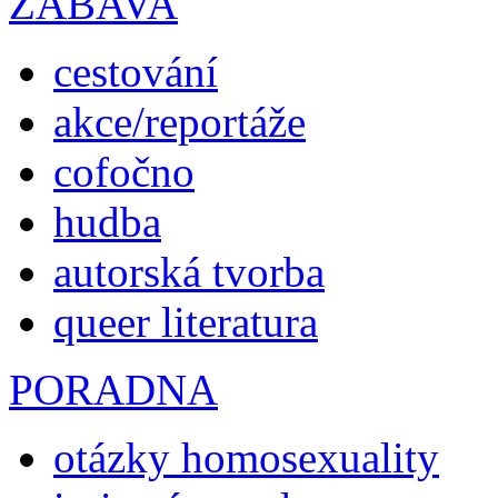
ZÁBAVA
cestování
akce/reportáže
cofočno
hudba
autorská tvorba
queer literatura
PORADNA
otázky homosexuality