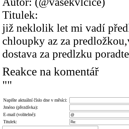
Autor:
(@vasekvlcice)
Titulek:
již neklolik let mi vadí př
chloupky az za predložkou,
dostava za predlzku poradte
Reakce na komentář
""
Napište aktuální číslo dne v měsíci:
Jméno (přezdívka):
E-mail (volitelné):
Titulek: