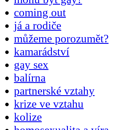
coming out
já a rodiče
můžeme porozumět?
kamarádství
gay sex
balírna
partnerské vztahy
krize ve vztahu
kolize
homosexualita a víra