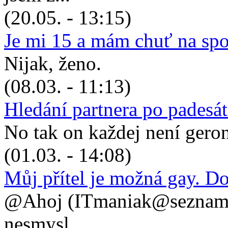
(20.05. - 13:15)
Je mi 15 a mám chuť na sp
Nijak, ženo.
(08.03. - 11:13)
Hledání partnera po padesá
No tak on každej není geronto
(01.03. - 14:08)
Můj přítel je možná gay. D
@Ahoj (ITmaniak@seznam.cz
nesmysl, ...