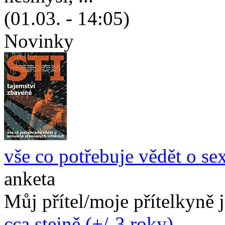
(01.03. - 14:05)
Novinky
vše co potřebuje vědět o se
anketa
Můj přítel/moje přítelkyně 
cca stejně (+/-3 roky)