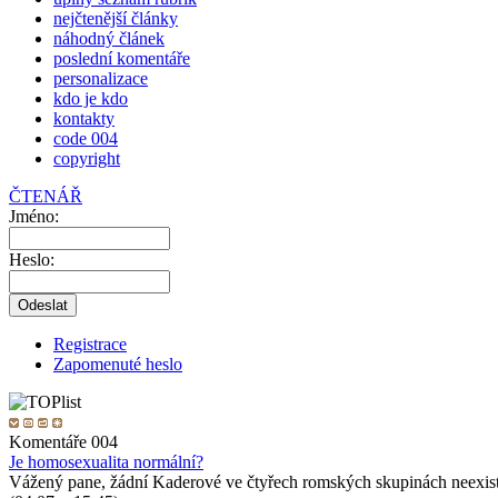
nejčtenější články
náhodný článek
poslední komentáře
personalizace
kdo je kdo
kontakty
code 004
copyright
ČTENÁŘ
Jméno:
Heslo:
Registrace
Zapomenuté heslo
Komentáře 004
Je homosexualita normální?
Vážený pane, žádní Kaderové ve čtyřech romských skupinách neexist