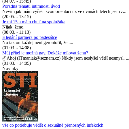
(04.07. - 15:45)
Poradna tématu intimnosti úvod
Nevím jak mám vyřešit svou orientaci uz ve dvanácti letech jsem z...
(20.05. - 13:15)
Je mi 15 a mám chuť na spolužáka
Nijak, ženo.
(08.03. - 11:13)
Hledání partnera po padesátce
No tak on každej není gerontofil, že.....
(01.03. - 14:08)
Můj přítel je možná gay. Dokáže milovat ženu?
@Ahoj (ITmaniak@seznam.cz) Nikdy jsem neslyšel větší nesmysl, ..
(01.03. - 14:05)
Novinky
vše co potřebuje vědět o sexuálně přenosných infekcích