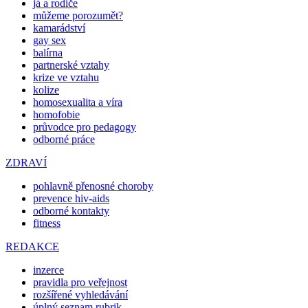
já a rodiče
můžeme porozumět?
kamarádství
gay sex
balírna
partnerské vztahy
krize ve vztahu
kolize
homosexualita a víra
homofobie
průvodce pro pedagogy
odborné práce
ZDRAVÍ
pohlavně přenosné choroby
prevence hiv-aids
odborné kontakty
fitness
REDAKCE
inzerce
pravidla pro veřejnost
rozšířené vyhledávání
úplný seznam rubrik