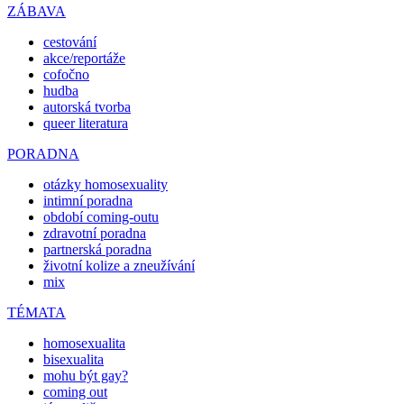
ZÁBAVA
cestování
akce/reportáže
cofočno
hudba
autorská tvorba
queer literatura
PORADNA
otázky homosexuality
intimní poradna
období coming-outu
zdravotní poradna
partnerská poradna
životní kolize a zneužívání
mix
TÉMATA
homosexualita
bisexualita
mohu být gay?
coming out