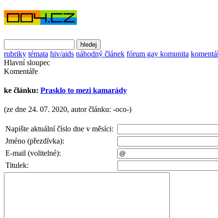
rubriky
témata
hiv/aids
náhodný článek
fórum gay komunita
komentá
Hlavní sloupec
Komentáře
ke článku:
Prasklo to mezi kamarády
(ze dne 24. 07. 2020, autor článku: -oco-)
Napište aktuální číslo dne v měsíci:
Jméno (přezdívka):
E-mail (volitelné):
Titulek: