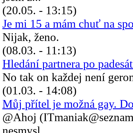
(20.05. - 13:15)
Je mi 15 a mám chuť na sp
Nijak, ženo.
(08.03. - 11:13)
Hledání partnera po padesá
No tak on každej není geronto
(01.03. - 14:08)
Můj přítel je možná gay. D
@Ahoj (ITmaniak@seznam.cz
nesmysl, ...