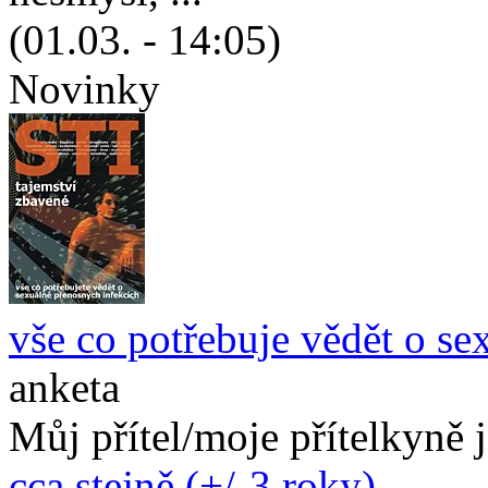
(01.03. - 14:05)
Novinky
vše co potřebuje vědět o se
anketa
Můj přítel/moje přítelkyně 
cca stejně (+/-3 roky)