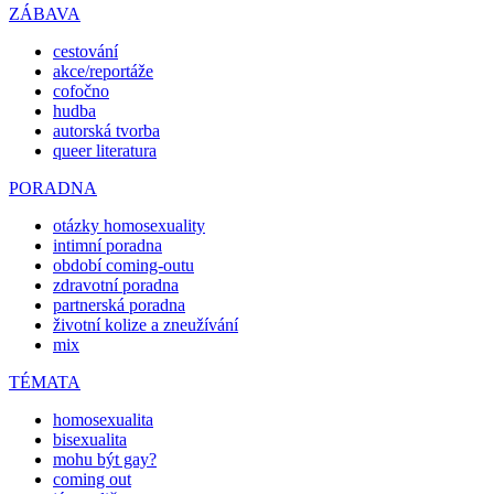
ZÁBAVA
cestování
akce/reportáže
cofočno
hudba
autorská tvorba
queer literatura
PORADNA
otázky homosexuality
intimní poradna
období coming-outu
zdravotní poradna
partnerská poradna
životní kolize a zneužívání
mix
TÉMATA
homosexualita
bisexualita
mohu být gay?
coming out