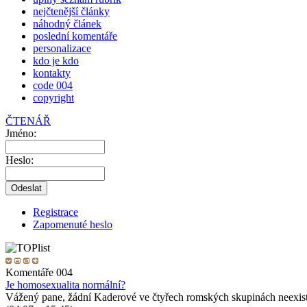
nejčtenější články
náhodný článek
poslední komentáře
personalizace
kdo je kdo
kontakty
code 004
copyright
ČTENÁŘ
Jméno:
Heslo:
Registrace
Zapomenuté heslo
Komentáře 004
Je homosexualita normální?
Vážený pane, žádní Kaderové ve čtyřech romských skupinách neexist