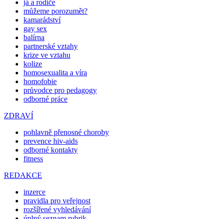
já a rodiče
můžeme porozumět?
kamarádství
gay sex
balírna
partnerské vztahy
krize ve vztahu
kolize
homosexualita a víra
homofobie
průvodce pro pedagogy
odborné práce
ZDRAVÍ
pohlavně přenosné choroby
prevence hiv-aids
odborné kontakty
fitness
REDAKCE
inzerce
pravidla pro veřejnost
rozšířené vyhledávání
úplný seznam rubrik