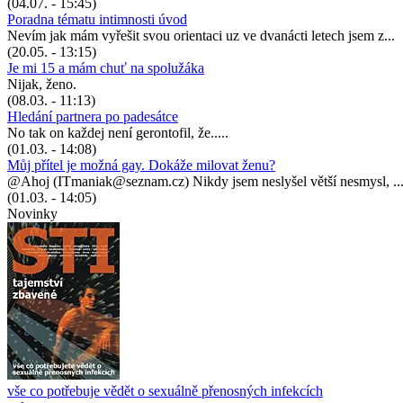
(04.07. - 15:45)
Poradna tématu intimnosti úvod
Nevím jak mám vyřešit svou orientaci uz ve dvanácti letech jsem z...
(20.05. - 13:15)
Je mi 15 a mám chuť na spolužáka
Nijak, ženo.
(08.03. - 11:13)
Hledání partnera po padesátce
No tak on každej není gerontofil, že.....
(01.03. - 14:08)
Můj přítel je možná gay. Dokáže milovat ženu?
@Ahoj (ITmaniak@seznam.cz) Nikdy jsem neslyšel větší nesmysl, ..
(01.03. - 14:05)
Novinky
vše co potřebuje vědět o sexuálně přenosných infekcích