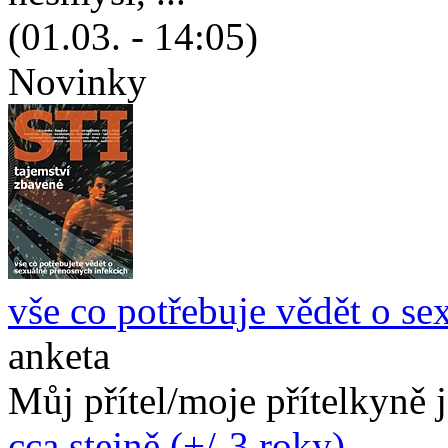
(01.03. - 14:05)
Novinky
vše co potřebuje vědět o se
anketa
Můj přítel/moje přítelkyně 
cca stejně (+/-3 roky)