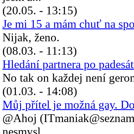
(20.05. - 13:15)
Je mi 15 a mám chuť na sp
Nijak, ženo.
(08.03. - 11:13)
Hledání partnera po padesá
No tak on každej není geronto
(01.03. - 14:08)
Můj přítel je možná gay. D
@Ahoj (ITmaniak@seznam.cz
nesmysl, ...