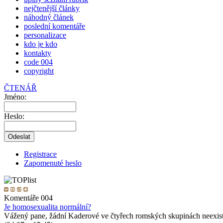
nejčtenější články
náhodný článek
poslední komentáře
personalizace
kdo je kdo
kontakty
code 004
copyright
ČTENÁŘ
Jméno:
Heslo:
Registrace
Zapomenuté heslo
Komentáře 004
Je homosexualita normální?
Vážený pane, žádní Kaderové ve čtyřech romských skupinách neexist