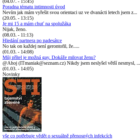
(04.07. - 15:45)
Poradna tématu intimnosti úvod
Nevím jak mám vyřešit svou orientaci uz ve dvanácti letech jsem z...
(20.05. - 13:15)
Je mi 15 a mám chuť na spolužáka
Nijak, ženo.
(08.03. - 11:13)
Hledání partnera po padesátce
No tak on každej není gerontofil, že.....
(01.03. - 14:08)
Můj přítel je možná gay. Dokáže milovat ženu?
@Ahoj (ITmaniak@seznam.cz) Nikdy jsem neslyšel větší nesmysl, ..
(01.03. - 14:05)
Novinky
vše co potřebuje vědět o sexuálně přenosných infekcích