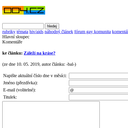
rubriky
témata
hiv/aids
náhodný článek
fórum gay komunita
komentá
Hlavní sloupec
Komentáře
ke článku:
Záleží na kráse?
(ze dne 10. 05. 2019, autor článku: -bal-)
Napište aktuální číslo dne v měsíci:
Jméno (přezdívka):
E-mail (volitelné):
Titulek: