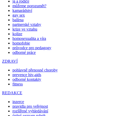
já a rodiče
můžeme porozumět?
kamarádství
gay sex
balírna
partnerské vztahy
krize ve vztahu
kolize
homosexualita a víra
homofobie
průvodce pro pedagogy
odborné práce
ZDRAVÍ
pohlavně přenosné choroby
prevence hiv-aids
odborné kontakty
fitness
REDAKCE
inzerce
pravidla pro veřejnost
rozšířené vyhledávání
úplný seznam rubrik