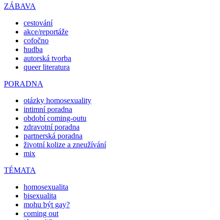
ZÁBAVA
cestování
akce/reportáže
cofočno
hudba
autorská tvorba
queer literatura
PORADNA
otázky homosexuality
intimní poradna
období coming-outu
zdravotní poradna
partnerská poradna
životní kolize a zneužívání
mix
TÉMATA
homosexualita
bisexualita
mohu být gay?
coming out