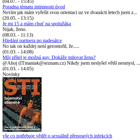
(04.07. - 15:45)
Poradna tématu intimnosti úvod
Nevím jak mám vyřešit svou orientaci uz ve dvanácti letech jsem z...
(20.05. - 13:15)
Je mi 15 a mám chuť na spolužáka
Nijak, ženo.
(08.03. - 11:13)
Hledání partnera po padesátce
No tak on každej není gerontofil, že.....
(01.03. - 14:08)
Můj přítel je možná gay. Dokáže milovat ženu?
@Ahoj (ITmaniak@seznam.cz) Nikdy jsem neslyšel větší nesmysl, ..
(01.03. - 14:05)
Novinky
vše co potřebuje vědět o sexuálně přenosných infekcích