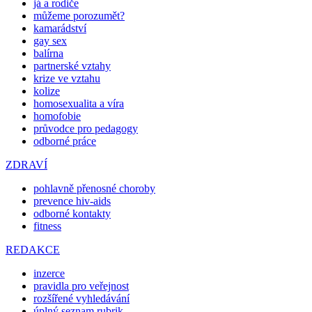
já a rodiče
můžeme porozumět?
kamarádství
gay sex
balírna
partnerské vztahy
krize ve vztahu
kolize
homosexualita a víra
homofobie
průvodce pro pedagogy
odborné práce
ZDRAVÍ
pohlavně přenosné choroby
prevence hiv-aids
odborné kontakty
fitness
REDAKCE
inzerce
pravidla pro veřejnost
rozšířené vyhledávání
úplný seznam rubrik