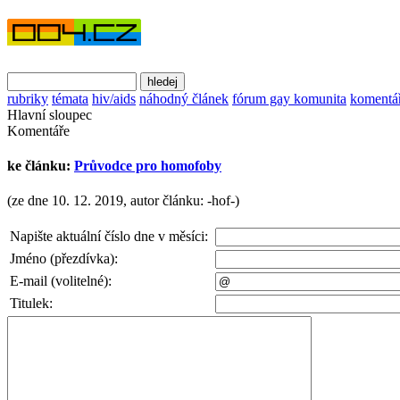
rubriky
témata
hiv/aids
náhodný článek
fórum gay komunita
komentá
Hlavní sloupec
Komentáře
ke článku:
Průvodce pro homofoby
(ze dne 10. 12. 2019, autor článku: -hof-)
Napište aktuální číslo dne v měsíci:
Jméno (přezdívka):
E-mail (volitelné):
Titulek: