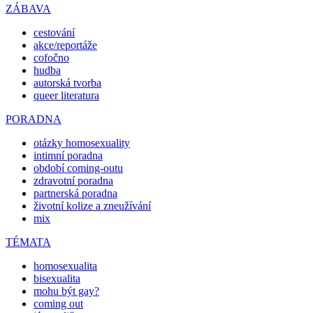
ZÁBAVA
cestování
akce/reportáže
cofočno
hudba
autorská tvorba
queer literatura
PORADNA
otázky homosexuality
intimní poradna
období coming-outu
zdravotní poradna
partnerská poradna
životní kolize a zneužívání
mix
TÉMATA
homosexualita
bisexualita
mohu být gay?
coming out