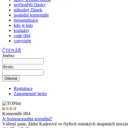
nejčtenější články
náhodný článek
poslední komentáře
personalizace
kdo je kdo
kontakty
code 004
copyright
ČTENÁŘ
Jméno:
Heslo:
Registrace
Zapomenuté heslo
Komentáře 004
Je homosexualita normální?
Vážený pane, žádní Kaderové ve čtyřech romských skupinách neexist