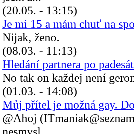
(20.05. - 13:15)
Je mi 15 a mám chuť na sp
Nijak, ženo.
(08.03. - 11:13)
Hledání partnera po padesá
No tak on každej není geronto
(01.03. - 14:08)
Můj přítel je možná gay. D
@Ahoj (ITmaniak@seznam.cz
nesmysl, ...