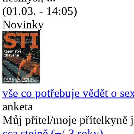
(01.03. - 14:05)
Novinky
vše co potřebuje vědět o se
anketa
Můj přítel/moje přítelkyně 
cca stejně (+/-3 roky)