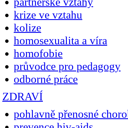
partnerské vztahy
krize ve vztahu
kolize
homosexualita a víra
homofobie
průvodce pro pedagogy
odborné práce
ZDRAVÍ
pohlavně přenosné chor
prevence hiv-aids