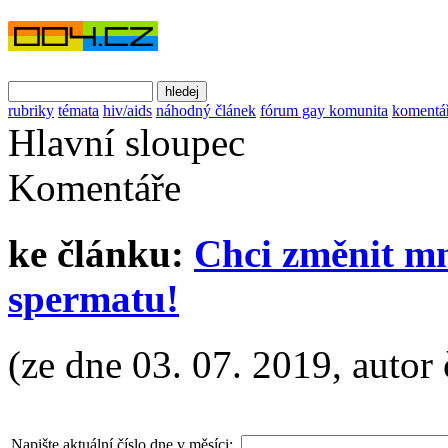
rubriky
témata
hiv/aids
náhodný článek
fórum gay komunita
komentá
Hlavní sloupec
Komentáře
ke článku:
Chci změnit mn
spermatu!
(ze dne 03. 07. 2019, autor 
Napište aktuální číslo dne v měsíci: