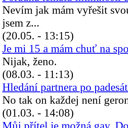
Nevím jak mám vyřešit svou 
jsem z...
(20.05. - 13:15)
Je mi 15 a mám chuť na sp
Nijak, ženo.
(08.03. - 11:13)
Hledání partnera po padesá
No tak on každej není geronto
(01.03. - 14:08)
Můj přítel je možná gay. D