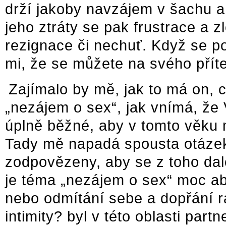
drží jakoby navzájem v šachu a 
jeho ztráty se pak frustrace a z
rezignace či nechuť. Když se po
mi, že se můžete na svého přítel
Zajímalo by mě, jak to má on, c
„nezájem o sex“, jak vnímá, že
úplně běžné, aby v tomto věku 
Tady mě napadá spousta otázek
zodpovězeny, aby se z toho dal
je téma „nezájem o sex“ moc ab
nebo odmítání sebe a dopřání ra
intimity? byl v této oblasti par