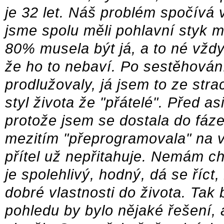
je 32 let. Náš problém spočívá
jsme spolu měli pohlavní styk m
80% musela být já, a to né vždy
že ho to nebaví. Po sestěhován
prodlužovaly, já jsem to ze stra
styl života že "přátelé". Před a
protože jsem se dostala do fáze
mezitím "přeprogramovala" na 
přítel už nepřitahuje. Nemám ch
je spolehlivý, hodný, dá se říc
dobré vlastnosti do života. Tak 
pohledu by bylo nějaké řešení, a