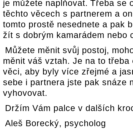
je můžete naplňovat. Třeba se o
těchto věcech s partnerem a on z
tomto prostě nesednete a pak bu
žít s dobrým kamarádem nebo ch
Můžete měnit svůj postoj, moh
měnit váš vztah. Je na to třeba č
věci, aby byly více zřejmé a ja
sebe i partnera jste pak snáze 
vyhovovat.
Držím Vám palce v dalších kro
Aleš Borecký, psycholog