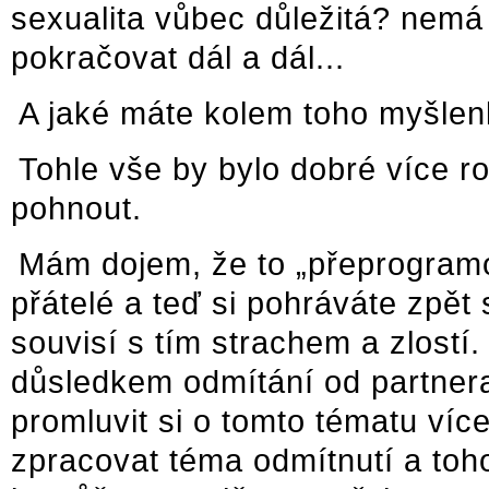
sexualita vůbec důležitá? nemá 
pokračovat dál a dál...
A jaké máte kolem toho myšlen
Tohle vše by bylo dobré více r
pohnout.
Mám dojem, že to „přeprogramo
přátelé a teď si pohráváte zpět 
souvisí s tím strachem a zlostí
důsledkem odmítání od partner
promluvit si o tomto tématu víc
zpracovat téma odmítnutí a toho