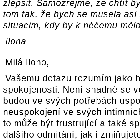
zlepšit. Samozřejmě, že chtít b
tom tak, že bych se musela as
situacim, kdy by k něčemu mělo 
Ilona
Milá Ilono,
Vašemu dotazu rozumím jako h
spokojenosti. Není snadné se ve
budou ve svých potřebách uspoko
neuspokojení ve svých intimníc
to může být frustrující a také sp
dalšího odmítání, jak i zmiňuje