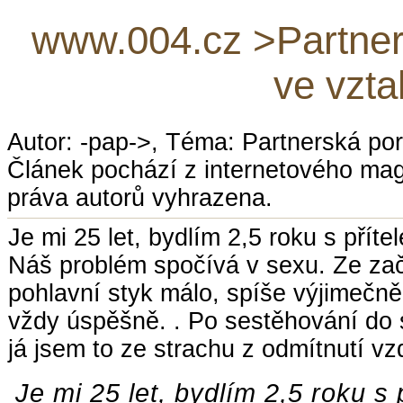
www.004.cz >Partner
ve vzt
Autor: -pap->, Téma: Partnerská po
Článek pochází z internetového ma
práva autorů vyhrazena.
Je mi 25 let, bydlím 2,5 roku s příte
Náš problém spočívá v sexu. Ze zač
pohlavní styk málo, spíše výjimečně
vždy úspěšně. . Po sestěhování do s
já jsem to ze strachu z odmítnutí vzd
Je mi 25 let, bydlím 2,5 roku s