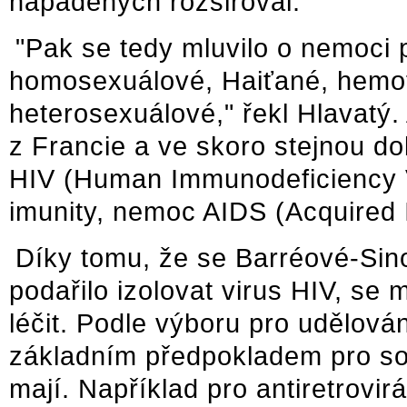
napadených rozšiřoval.
"Pak se tedy mluvilo o nemoci 
homosexuálové, Haiťané, hemofil
heterosexuálové," řekl Hlavatý.
z Francie a ve skoro stejnou d
HIV (Human Immunodeficiency V
imunity, nemoc AIDS (Acquired
Díky tomu, že se Barréové-Sino
podařilo izolovat virus HIV, se
léčit. Podle výboru pro udělován
základním předpokladem pro so
mají. Například pro antiretrovir