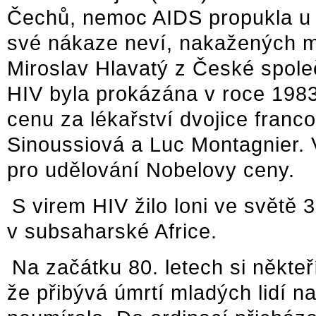
Čechů, nemoc AIDS propukla u v
své nákaze neví, nakažených mů
Miroslav Hlavatý z České spole
HIV byla prokázána v roce 1983.
cenu za lékařství dvojice fran
Sinoussiová a Luc Montagnier. 
pro udělování Nobelovy ceny.
S virem HIV žilo loni ve světě 3
v subsaharské Africe.
Na začátku 80. letech si někteř
že přibývá úmrtí mladých lidí na