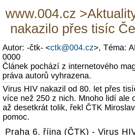
www.004.cz >Aktualit
nakazilo přes tisíc Če
Autor: -čtk- <
ctk@004.cz
>, Téma: A
0000
Článek pochází z internetového ma
práva autorů vyhrazena.
Virus HIV nakazil od 80. let přes t
více než 250 z nich. Mnoho lidí al
až desetkrát tolik, řekl ČTK Mirosl
pomoc.
Praha 6. října (ČTK) - Virus HIV