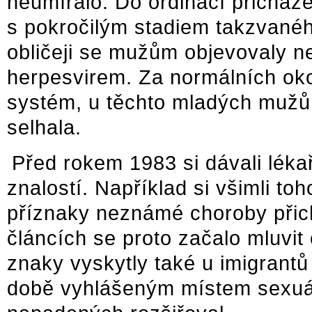
neumíralo. Do ordinací přicházel
s pokročilým stadiem takzvané
obličeji se mužům objevovaly 
herpesvirem. Za normálních okol
systém, u těchto mladých mužů s
selhala.
Před rokem 1983 si dávali léka
znalostí. Například si všimli to
příznaky neznámé choroby přic
článcích se proto začalo mluvi
znaky vyskytly také u imigrantů z
době vyhlášeným místem sexuáln