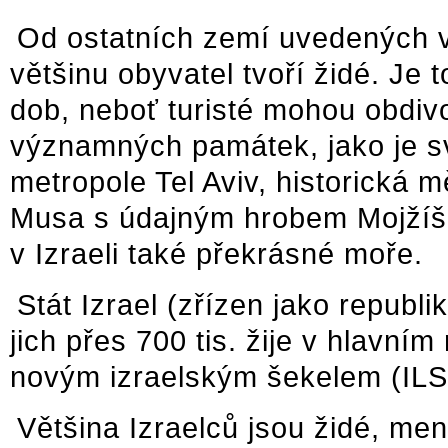
Od ostatních zemí uvedených v 
většinu obyvatel tvoří židé. Je
dob, neboť turisté mohou obdi
významných památek, jako je s
metropole Tel Aviv, historická 
Musa s údajným hrobem Mojžíše 
v Izraeli také překrásné moře.
Stát Izrael (zřízen jako republi
jich přes 700 tis. žije v hlavní
novým izraelským šekelem (ILS
Většina Izraelců jsou židé, men