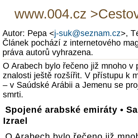
www.004.cz >Cestová
Autor: Pepa <
j-suk@seznam.cz
>, T
Článek pochází z internetového ma
práva autorů vyhrazena.
O Arabech bylo řečeno již mnoho v 
znalosti ještě rozšířit. V přístupu k
– v Saúdské Arábii a Jemenu se pro
smrti.
Spojené arabské emiráty • S
Izrael
O Arabech bylo řečeno již mno