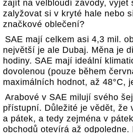
zajít na velbloudí závody, vyjet
zalyžovat si v kryté hale nebo s
značkové oblečení?
SAE mají celkem asi 4,3 mil. ob
největší je ale Dubaj. Měna je
hodiny. SAE mají ideální klimat
dovolenou (pouze během června
maximálních hodnot, až 48°C, je
Arabové v SAE milují svého šej
přístupní. Důležité je vědět, že
a pátek, a tedy zejména v páte
obchodů otevírá až odpoledne.