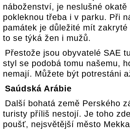
náboženství, je neslušné okatě 
pokleknou třeba i v parku. Při 
památek je důležité mít zakryté
to se týká žen i mužů.
Přestože jsou obyvatelé SAE tur
styl se podobá tomu našemu, 
nemají. Můžete být potrestáni a
Saúdská Arábie
Další bohatá země Perského zál
turisty příliš nestojí. Je toho 
poušť, nejsvětější město Mekka