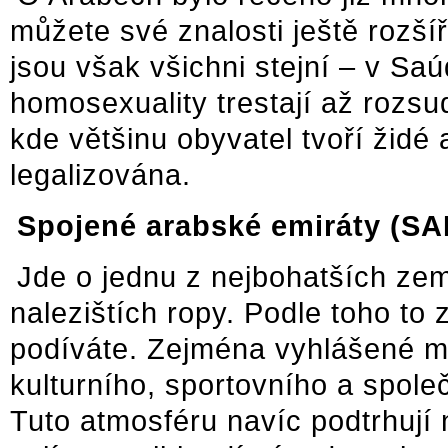
můžete své znalosti ještě rozšíř
jsou však všichni stejní – v Sa
homosexuality trestají až rozsu
kde většinu obyvatel tvoří židé
legalizována.
Spojené arabské emiráty (SA
Jde o jednu z nejbohatších zemí
nalezištích ropy. Podle toho to
podíváte. Zejména vyhlášené m
kulturního, sportovního a spole
Tuto atmosféru navíc podtrhují 