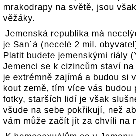
mrakodrapy na světě, jsou však
věžáky.
Jemenská republika má necelýc
je San´á (necelé 2 mil. obyvate
Platit budete jemenskými riály 
Jemenci se k cizincům staví na
je extrémně zajímá a budou si v
kout země, tím více vás budou 
fotky, starších lidí je však sluš
všude na sebe pokřikují, než aby
vám může začít jít za chvíli na 