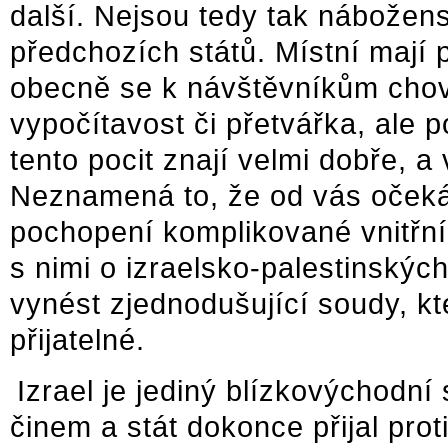
další. Nejsou tedy tak nábožen
předchozích států. Místní mají
obecně se k návštěvníkům chovaj
vypočítavost či přetvářka, ale 
tento pocit znají velmi dobře, a
Neznamená to, že od vás očekáv
pochopení komplikované vnitřní 
s nimi o izraelsko-palestinský
vynést zjednodušující soudy, k
přijatelné.
Izrael je jediný blízkovýchodní
činem a stát dokonce přijal prot