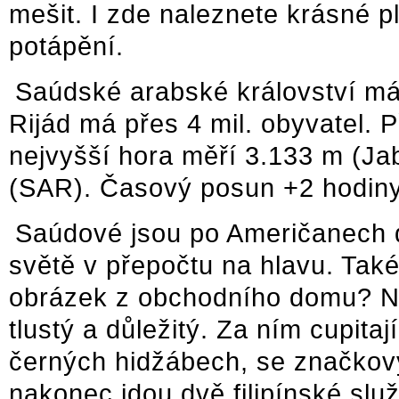
mešit. I zde naleznete krásné p
potápění.
Saúdské arabské království má 
Rijád má přes 4 mil. obyvatel. 
nejvyšší hora měří 3.133 m (Ja
(SAR). Časový posun +2 hodiny
Saúdové jsou po Američanech d
světě v přepočtu na hlavu. Také
obrázek z obchodního domu? Ne
tlustý a důležitý. Za ním cupitaj
černých hidžábech, se značkov
nakonec jdou dvě filipínské slu