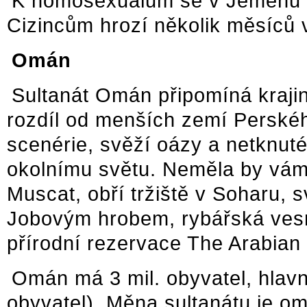
K homosexuálům se v Jemenu s
Cizincům hrozí několik měsíců 
Omán
Sultanát Omán připomíná krajin
rozdíl od menších zemí Perskéh
scenérie, svěží oázy a netknut
okolnímu světu. Neměla by vám
Muscat, obří tržiště v Soharu, s
Jobovým hrobem, rybářská vesn
přírodní rezervace The Arabian
Omán má 3 mil. obyvatel, hlavní
obyvatel). Měna sultanátu je o