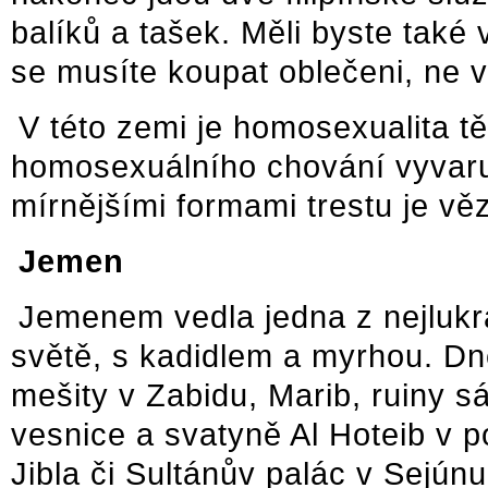
balíků a tašek. Měli byste také
se musíte koupat oblečeni, ne 
V této zemi je homosexualita tě
homosexuálního chování vyvaruj
mírnějšími formami trestu je vě
Jemen
Jemenem vedla jedna z nejlukr
světě, s kadidlem a myrhou. Dn
mešity v Zabidu, Marib, ruiny 
vesnice a svatyně Al Hoteib v 
Jibla či Sultánův palác v Sejún