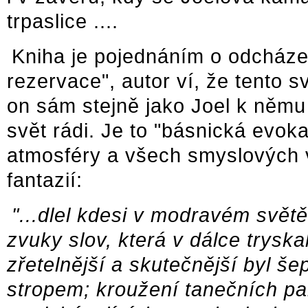
trpaslice ....
Kniha je pojednáním o odcházej
rezervace", autor ví, že tento s
on sám stejně jako Joel k němu 
svět rádi. Je to "básnická evok
atmosféry a všech smyslových v
fantazií:
"...dlel kdesi v modravém svět
zvuky slov, která v dálce tryska
zřetelnější a skutečnější byl še
stropem; kroužení tanečních pan