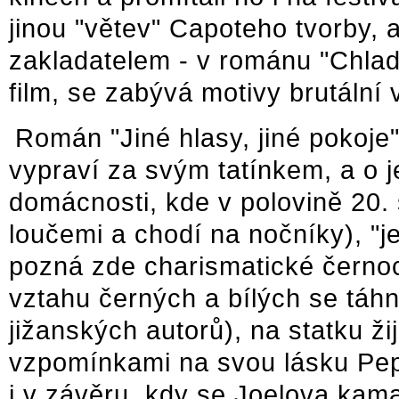
jinou "větev" Capoteho tvorby, a
zakladatelem - v románu "Chlad
film, se zabývá motivy brutální 
Román "Jiné hlasy, jiné pokoje"
vypraví za svým tatínkem, a o j
domácnosti, kde v polovině 20. s
loučemi a chodí na nočníky), "je
pozná zde charismatické černo
vztahu černých a bílých se táhn
jižanských autorů), na statku ži
vzpomínkami na svou lásku Pep
i v závěru, kdy se Joelova kam