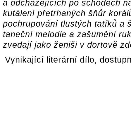
a odcházejících po schodech na
kutálení přetrhaných šňůr korá
pochrupování tlustých tatíků a 
taneční melodie a zašumění ruk
zvedají jako ženiši v dortově z
Vynikající literární dílo, dost