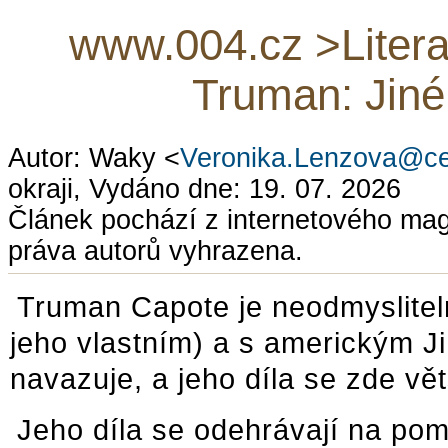
www.004.cz >Litera
Truman: Jiné 
Autor: Waky <
Veronika.Lenzova@ce
okraji, Vydáno dne: 19. 07. 2026
Článek pochází z internetového ma
práva autorů vyhrazena.
Truman Capote je neodmysliteln
jeho vlastním) a s americkým Jih
navazuje, a jeho díla se zde vě
Jeho díla se odehrávají na pom