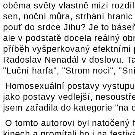
oběma světy vlastně mizí rozdíl.
sen, noční můra, strhání hrani
pouť do srdce Jihu? Je to báse
ale v podstatě docela reálný o
příběh vyšperkovaný efektními 
Radoslav Nenadál v doslovu. Tak
"Luční harfa", "Strom noci", "Sní
Homosexuální postavy vystupuj
jako postavy vedlejší, nesoustř
jsem zařadila do kategorie "na o
O tomto autorovi byl natočený f
kinech a promítali ho i na festi