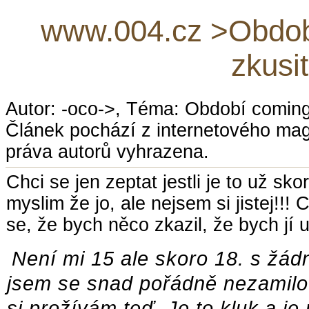
www.004.cz >Obdob
zkusi
Autor: -oco->, Téma: Období coming
Článek pochází z internetového ma
práva autorů vyhrazena.
Chci se jen zeptat jestli je to už skor
myslim že jo, ale nejsem si jistej!!!
se, že bych něco zkazil, že bych jí ub
Není mi 15 ale skoro 18. s žád
jsem se snad pořádně nezamilova
si prožívám teď. Je to kluk a je