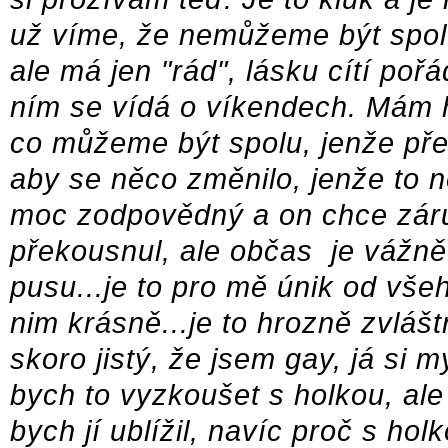
už víme, že nemůžeme být spolu
ale má jen "rád", lásku cítí po
ním se vídá o víkendech. Mám h
co můžeme být spolu, jenže pře
aby se něco změnilo, jenže to 
moc zodpovědný a on chce záru
překousnul, ale občas je vážně
pusu...je to pro mě únik od všeh
nim krásně...je to hrozně zvláštn
skoro jistý, že jsem gay, já si my
bych to vyzkoušet s holkou, ale
bych jí ublížil, navíc proč s h