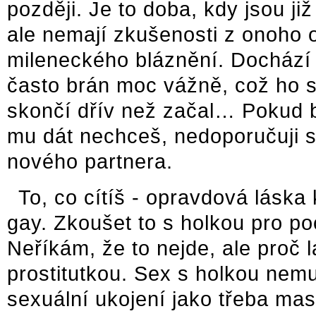
později. Je to doba, kdy jsou ji
ale nemají zkušenosti z onoho
mileneckého bláznění. Dochází t
často brán moc vážně, což ho s
skončí dřív než začal… Pokud by
mu dát nechceš, nedoporučuji se
nového partnera.
To, co cítíš - opravdová láska k
gay. Zkoušet to s holkou pro poci
Neříkám, že to nejde, ale proč 
prostitutkou. Sex s holkou nem
sexuální ukojení jako třeba ma