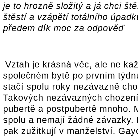
je to hrozně složitý a já chci š
štěstí a vzápětí totálního úpad
předem dík moc za odpověď
Vztah je krásná věc, ale ne ka
společném bytě po prvním týdn
stačí spolu roky nezávazně chod
Takových nezávazných chození 
pubertě a postpubertě mnoho. Maj
spolu a nemají žádné závazky. 
pak zužitkují v manželství. Ga