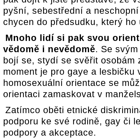
pyšní, sebestřední a neschopní
chycen do předsudku, který ho u
Mnoho lidí si pak svou orient
vědomě i nevědomě
. Se svým
bojí se, stydí se svěřit osobám 
moment je pro gaye a lesbičku v
homosexuální orientace se můž
orientaci zamaskovat v manžels
Zatímco oběti etnické diskrimi
podporu ke své rodině, gay či l
podpory a akceptace.