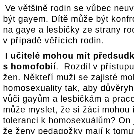
Ve většině rodin se vůbec neuv
být gayem. Dítě může být konfr
na gaye a lesbičky ze strany ro
v případě věřících rodin.
I učitelé mohou mít předsud
s homofobií
. Rozdíl v přístu
žen. Někteří muži se zajisté mo
homosexuality tak, aby důvěry
vůči gayům a lesbičkám a praco
může myslet, že si žáci mohou ř
toleranci k homosexuálům? On je 
že ženy pedagožky mají k tomut