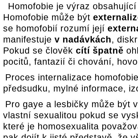
Homofobie je výraz obsahující
Homofobie může být
externali
se homofobií rozumí její
extern
manifestuje
v nadávkách
, disk
Pokud se člověk
cítí špatně
ohl
pocitů, fantazií či chování, hov
Proces internalizace homofobie
předsudku, mylné informace, izo
Pro gaye a lesbičky může být v
vlastní sexualitou pokud se vys
které je homosexualita považo
pak dojít k jisté představě, že 