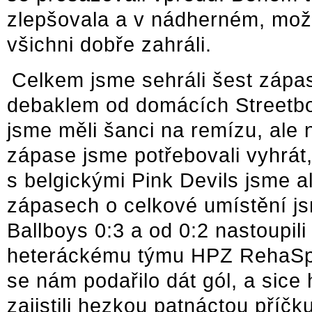
zlepšovala a v nádherném, možn
všichni dobře zahráli.
Celkem jsme sehráli šest zápas
debaklem od domácích Streetbo
jsme měli šanci na remízu, ale 
zápase jsme potřebovali vyhrát,
s belgickými Pink Devils jsme a
zápasech o celkové umístění js
Ballboys 0:3 a od 0:2 nastoupil
heteráckému týmu HPZ RehaSpo
se nám podařilo dát gól, a sice 
zajistili hezkou patnáctou příčku