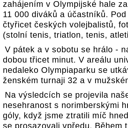
zahájením v Olympijské hale za
11 000 diváků a účastníků. Pod
čtyřicet českých volejbalistů, f
(stolní tenis, triatlon, tenis, atleti
V pátek a v sobotu se hrálo - n
dobou třicet minut. V areálu uni
nedaleko Olympiaparku se utkáva
ženském turnaji 32 a v mužské
Na výsledcích se projevila naš
nesehranost s norimberskými hr
góly, když jsme ztratili míč hn
se prosazovali vpředu. Během t