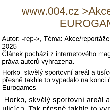
www.004.cz >Akce/
EUROGAM
Autor: -rep->, Téma: Akce/reportáže
2025
Článek pochází z internetového ma
práva autorů vyhrazena.
Horko, skvělý sportovní areál a tisí
přesně takhle to vypadalo na konci
Eurogames.
Horko, skvělý sportovní areál a
ulicích. Tak přesně takhle to v