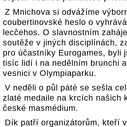
Z Mnichova si odvážíme výbor
coubertinovské heslo o vyhráván
lecčehos. O slavnostním zahájen
soutěže v jiných disciplínách, 
pro účastníky Eurogames, byli 
tisíc lidí i na nedělním brunch
vesnici v Olympiaparku.
V neděli o půl páté se sešla c
zlaté medaile na krcích našich k
české masmédium.
Dík patří organizátorům, kteří v