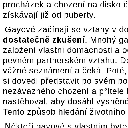
procházek a chození na disko č
získávají již od puberty.
Gayové začínají se vztahy v dob
dostatečně zkušení
. Mnohý gay
založení vlastní domácnosti a o
pevném partnerském vztahu. Do
vážné seznámení a čeká. Poté, 
si dovedl představit po svém b
nezávazného chození a přítele b
nastěhoval, aby dosáhl vysněné
Tento způsob hledání životního 
Někteří gayové s vlastním byte