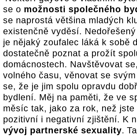
se o
možnosti společného by
se naprostá většina mladých kl
existenčně vyděsí. Nedořešený c
je nějaký zoufalec láká k sobě d
dostatečně poznat a prožít spol
domácnostech. Navštěvovat se,
volného času, věnovat se svým k
se, že je jim spolu opravdu do
bydlení. Měj na paměti, že ve 
měsíc tak, jako za rok, než jste
pozitivní i negativní zjištění. 
vývoj partnerské sexuality
. T