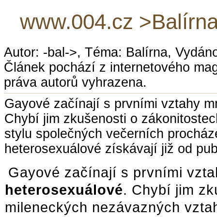
www.004.cz >Balírna
Autor: -bal->, Téma: Balírna, Vydán
Článek pochází z internetového ma
práva autorů vyhrazena.
Gayové začínají s prvními vztahy m
Chybí jim zkušenosti o zákonitoste
stylu společných večerních procháze
heterosexuálové získávají již od pub
Gayové začínají s prvními vzt
heterosexuálové
. Chybí jim z
mileneckých nezávazných vztah