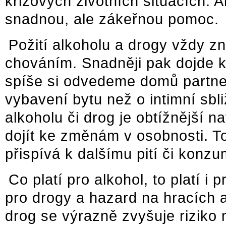
krizových životních situacích. 
snadnou, ale zákeřnou pomoc.
Požití alkoholu a drogy vždy z
chováním. Snadněji pak dojde 
spíše si odvedeme domů partner
vybavení bytu než o intimní sb
alkoholu či drog je obtížnější 
dojít ke změnám v osobnosti. To
přispívá k dalšímu pití či konzu
Co platí pro alkohol, to platí i 
pro drogy a hazard na hracích 
drog se výrazně zvyšuje riziko