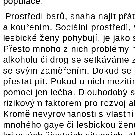
populace.
Prostředí barů, snaha najít přá
a kouřením. Sociální prostředí,
lesbické ženy pohybují, je jako
Přesto mnoho z nich problémy
alkoholu či drog se setkáváme z
se svým zaměřením. Dokud se ji
přestat pít. Pokud u nich mezití
pomoci jen léčba. Dlouhodobý st
rizikovým faktorem pro rozvoj a
Kromě nevyrovnanosti s vlastní
mnohého gaye či lesbickou žen