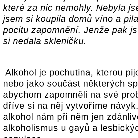
které za nic nemohly. Nebyla js
jsem si koupila domů víno a pila
pocitu zapomnění. Jenže pak js
si nedala skleničku.
Alkohol je pochutina, kterou pi
nebo jako součást některých s
abychom zapomněli na své prob
dříve si na něj vytvoříme návy
alkohol nám při něm jen zdánliv
alkoholismus u gayů a lesbickýc