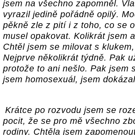
jsem na všechno zapomněl. Vlas
vyrazil jedině pořádně opilý. M
pěkně zle z pití i z toho, co se
musel opakovat. Kolikrát jsem a
Chtěl jsem se milovat s klukem,
Nejprve několikrát týdně. Pak u
protože to ani nešlo. Pak jsem se
jsem homosexuál, jsem dokázal
Krátce po rozvodu jsem se roze
pocit, že se pro mě všechno zbo
rodiny. Chtěla jsem zapomenout 