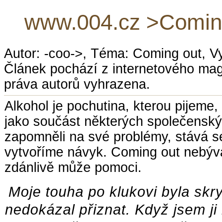
www.004.cz >Coming
Autor: -coo->, Téma: Coming out, V
Článek pochází z internetového ma
práva autorů vyhrazena.
Alkohol je pochutina, kterou pijeme,
jako součást některých společensk
zapomněli na své problémy, stává se
vytvoříme návyk. Coming out nebývá
zdánlivě může pomoci.
Moje touha po klukovi byla skryt
nedokázal přiznat. Když jsem ji