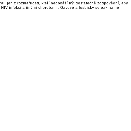
ali jen z rozmařilosti, kteří nedokáží být dostatečně zodpovědní, aby
u HIV infekcí a jinými chorobami. Gayové a lesbičky se pak na ně