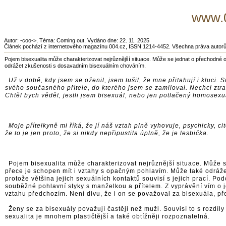
www.0
Autor: -coo->, Téma: Coming out, Vydáno dne: 22. 11. 2025
Článek pochází z internetového magazínu 004.cz, ISSN 1214-4452. Všechna práva autor
Pojem bisexualita může charakterizovat nejrůznější situace. Může se jednat o přechodné 
odrážet zkušenosti s dosavadním bisexuálním chováním.
Už v době, kdy jsem se oženil, jsem tušil, že mne přitahují i kluci
svého současného přítele, do kterého jsem se zamiloval. Nechci ztrat
Chtěl bych vědět, jestli jsem bisexuál, nebo jen potlačený homosexu
Moje přítelkyně mi říká, že jí náš vztah plně vyhovuje, psychicky, c
že to je jen proto, že si nikdy nepřipustila úplně, že je lesbička.
Pojem bisexualita může charakterizovat nejrůznější situace. Může 
přece je schopen mít i vztahy s opačným pohlavím. Může také odráž
protože většina jejich sexuálních kontaktů souvisí s jejich prací. 
souběžné pohlavní styky s manželkou a přítelem. Z vyprávění vím o 
vztahu předchozím. Není divu, že i on se považoval za bisexuála, p
Ženy se za bisexuály považují častěji než muži. Souvisí to s rozdíly
sexualita je mnohem plastičtější a také obtížněji rozpoznatelná.