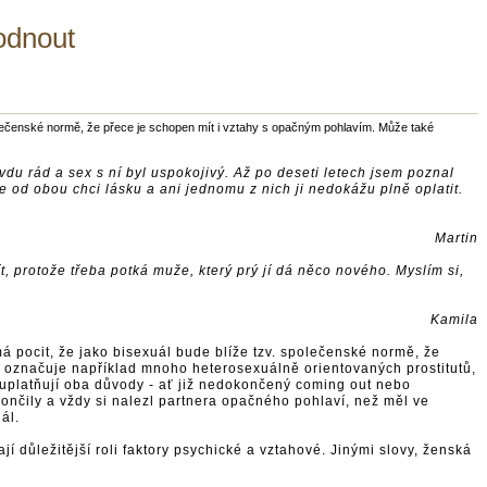
odnout
polečenské normě, že přece je schopen mít i vztahy s opačným pohlavím. Může také
vdu rád a sex s ní byl uspokojivý. Až po deseti letech jsem poznal
e od obou chci lásku a ani jednomu z nich ji nedokážu plně oplatit.
Martin
t, protože třeba potká muže, který prý jí dá něco nového. Myslím si,
Kamila
 pocit, že jako bisexuál bude blíže tzv. společenské normě, že
 označuje například mnoho heterosexuálně orientovaných prostitutů,
o uplatňují oba důvody - ať již nedokončený coming out nebo
ončily a vždy si nalezl partnera opačného pohlaví, než měl ve
uál.
jí důležitější roli faktory psychické a vztahové. Jinými slovy, ženská