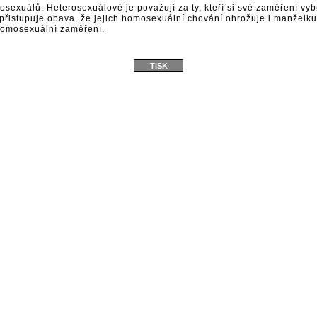
exuálů. Heterosexuálové je považují za ty, kteří si své zaměření vybr
c přistupuje obava, že jejich homosexuální chování ohrožuje i manželk
é homosexuální zaměření.