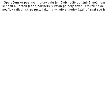
Společenské postavení bisexuálů je někdy ještě obtížnější než homos
si našli a udrželi jeden partnerský vztah po celý život. U mužů naví
nezřídka dívají skrze prsty jako na ty, kdo si nedokázali přiznat sv