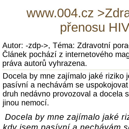
www.004.cz >Zdra
přenosu HIV
Autor: -zdp->, Téma: Zdravotní por
Článek pochází z internetového ma
práva autorů vyhrazena.
Docela by mne zajímalo jaké riziko 
pasívní a nechávám se uspokojovat
druh nedávno provozoval a docela 
jinou nemocí.
Docela by mne zajímalo jaké ri
kdy jsem pasívní a nechávám s