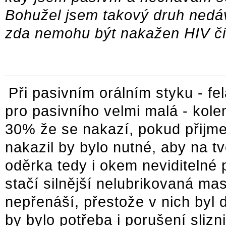
Bohužel jsem takový druh nedáv
zda nemohu být nakažen HIV či
Při pasivním orálním styku - f
pro pasivního velmi malá - kol
30% že se nakazí, pokud přijme
nakazil by bylo nutné, aby na t
oděrka tedy i okem neviditelné p
stačí silnější nelubrikovaná mas
nepřenáší, přestože v nich byl
by bylo potřeba i porušení slizn