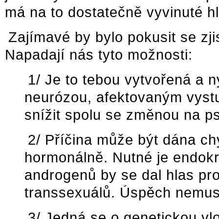
má na to dostatečně vyvinuté hl
Zajímavé by bylo pokusit se zjis
Napadají nás tyto možnosti:
1/ Je to tebou vytvořená a
neurózou, afektovaným vystu
snížit spolu se změnou na p
2/ Příčina může být dána ch
hormonálně. Nutné je endokr
androgenů by se dal hlas proh
transsexuálů. Úspěch nemusí
3/ Jedná se o genetickou vl