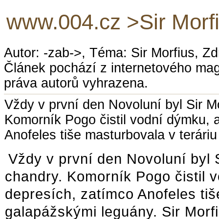
www.004.cz >Sir Morfi
Autor: -zab->, Téma: Sir Morfius, Z
Článek pochází z internetového ma
práva autorů vyhrazena.
Vždy v první den Novoluní byl Sir Mo
Komorník Pogo čistil vodní dýmku, a
Anofeles tiše masturbovala v terári
Vždy v první den Novoluní byl S
chandry. Komorník Pogo čistil 
depresích, zatímco Anofeles tiš
galapážskými leguány. Sir Morf