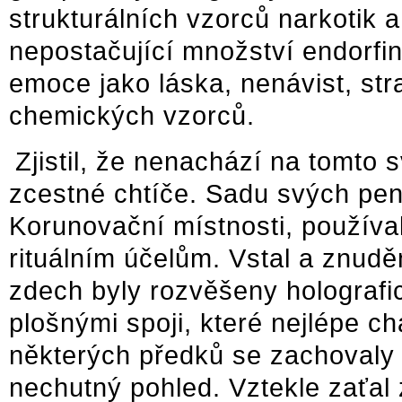
strukturálních vzorců narkotik 
nepostačující množství endorfin
emoce jako láska, nenávist, str
chemických vzorců.
Zjistil, že nenachází na tomto s
zcestné chtíče. Sadu svých pe
Korunovační místnosti, používal 
rituálním účelům. Vstal a znud
zdech byly rozvěšeny holografi
plošnými spoji, které nejlépe ch
některých předků se zachovaly j
nechutný pohled. Vztekle zaťal