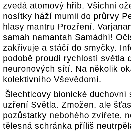
zvedá atomový hřib. Všichni ože
nosítky háží mumii do průrvy P
hlasy mantru Prozření. Varjan
samah namantah Samádhí! Očist
zakřivuje a stáčí do smyčky. In
podobě proudí rychlostí světla 
neuronových sítí. Na několik ok
kolektivního Vševědomí.
Šlechticovy bionické duchovní 
uzření Světla. Zmožen, ale šťast
pozůstatky nebohého zvířete, ne
tělesná schránka příliš neutrp