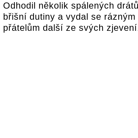
Odhodil několik spálených drátů
břišní dutiny a vydal se rázný
přátelům další ze svých zjevení