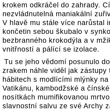
krokem odkráčel do zahrady. Cí
nezvládnutelná maniakální zuřiv
V hlavě mu stále více narůstal 
končetin sebou škubalo v synk
bezbranného krokodýla a v mžiku
vnitřností a pálící se izolace.
Tu se jeho vědomí posunulo do
zrakem náhle viděl jak zástupy
hábitech s modlícími mlýnky na 
Vatikánu, kambodžské a čínské
nosítkách mumifikovanou mrtvolu
slavnostní salvu ze své Archy