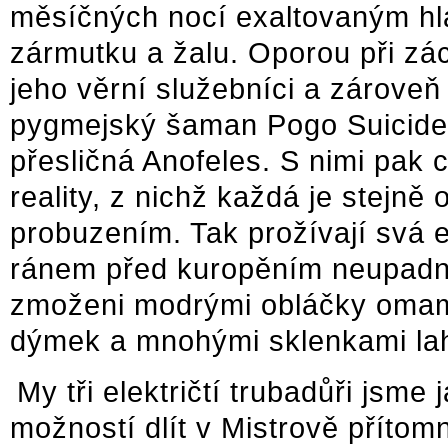
měsíčných nocí exaltovaným hl
zármutku a žalu. Oporou při zá
jeho věrní služebníci a zároveň
pygmejský šaman Pogo Suicider 
přesličná Anofeles. S nimi pak 
reality, z nichž každá je stejně
probuzením. Tak prožívají svá e
ránem před kuropěním neupadn
zmoženi modrými obláčky oma
dýmek a mnohými sklenkami lah
My tři električtí trubadůři jsme 
možností dlít v Mistrově příto