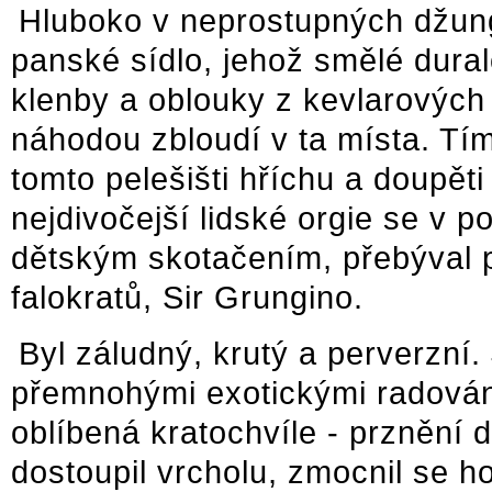
Hluboko v neprostupných džung
panské sídlo, jehož smělé dural
klenby a oblouky z kevlarových
náhodou zbloudí v ta místa. Tím
tomto pelešišti hříchu a doupěti
nejdivočejší lidské orgie se v p
dětským skotačením, přebýval p
falokratů, Sir Grungino.
Byl záludný, krutý a perverzní.
přemnohými exotickými radovánk
oblíbená kratochvíle - prznění
dostoupil vrcholu, zmocnil se h