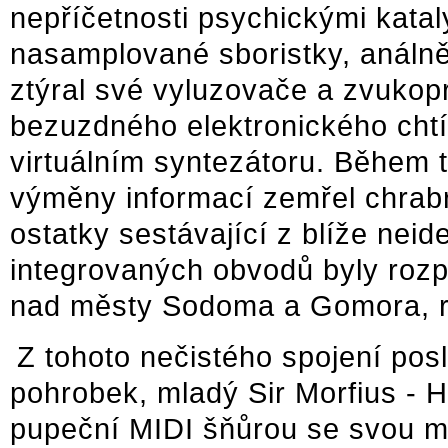
nepříčetnosti psychickými katal
nasamplované sboristky, análně
ztýral své vyluzovače a zvukop
bezuzdného elektronického chtíč
virtuálním syntezátoru. Během 
výměny informací zemřel chrabr
ostatky sestávající z blíže neid
integrovaných obvodů byly roz
nad městy Sodoma a Gomora, r
Z tohoto nečistého spojení posl
pohrobek, mladý Sir Morfius - 
pupeční MIDI šňůrou se svou ma