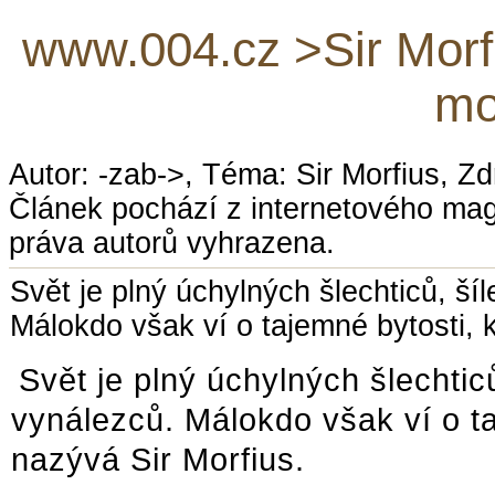
www.004.cz >Sir Morfiu
mo
Autor: -zab->, Téma: Sir Morfius, Z
Článek pochází z internetového ma
práva autorů vyhrazena.
Svět je plný úchylných šlechticů, š
Málokdo však ví o tajemné bytosti, 
Svět je plný úchylných šlechti
vynálezců. Málokdo však ví o t
nazývá Sir Morfius.