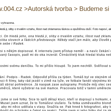
.004.cz >Autorská tvorba > Budeme si 
ů vyhrazena.
hledá ji, sliby o trvalém vztahu, lítost nad zklamanou láskou a opuštěnou duší. Foto napoví, 
rci. On hledá jeho, ona hledá ji, sliby o trvalém vztahu, lítost nad zk
kolika slovech a řádcích představuje. Někdy stačí jen málo, aby člově
ám sebe i Radek.
h si s někým dopisoval. K internetu jsem přístup neměl - a navíc čeká
aný časopis, padl mi do oka inzerát: Čtrnáctiletý kluk hledal kluka ne
imnostmi svému deníčku. To mi přišlo hloupé. To jsem nechtěl. Svěřova
řání. Podpis - Radek. Odpověď přišla za týden. Tomáš byl ve stejném vě
ci-fi filmy, taky rád jezdil v zimě na lyže, ve fotbale fandil stejnému
áš sbíral pohlednice. Já naopak zase autogramy. Protože můj otec cest
umělců, které vyžebral na své mamce. Pracovala totiž v tamní umělec
me si své fotky. Sice to spíš dělají kluci, kteří si dopisují s holkami
l. Musel jsem uznat, že to Tomášovi slušelo. Ta fotka usměvavého bl
by mi něco udělala s vlasy. Snažila se. Pak hned k fotografovi, aby to
hodil do schránky a čekal na reakci. Zatím jsem si jeho fotku dal za sk