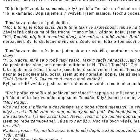
"Kdo to je?" zeptala se mamka, když uviděla Tomáše na čestném mí
"To je kamarád. Dopisujeme si," vysvětlil jsem mamce. Trochu podez
Tomášova reakce mi polichotila:
"Moc ti to na té fotce sluší. Jestli to je tak i ve skutečnosti, tak se 
Závěrečná otázka mi přišla trochu "mimo mísu". Žádnou holku jsem n
"Víš, Tomáši, přijde ti to možná divný, ale mně se o tobě zdálo. Radš
nerozuměl. Byl to skutečně divný sen. Zdálo se mi totiž o Tomášovi 
Tomášova reakce mě ale na jednu stranu zaskočila, na druhou stranu
slovy:
"P. S. Radku, mně se o tobě taky zdálo. Taky ti radši nenapíšu, jaký t
Od posledních slov jsem nemohl odtrhnout oči. "TVŮJ Tomáš!?" Četl j
tak nějak nepatřičné, třebaže jsme toho o sobě věděli hodně. Tomáš
nechal bez komentáře, poslal jsem úplně normální dopis, ale už js
"Tvůj Radek. P. S. Tak co se ti teda o mně zdálo?"
Byl jsem totiž zvědav, jestli se mu náhodou nezdálo o mně něco po
"Proč pořád chodíš k té poštovní schránce?" zeptala se mě jednou m
při čtení tolik očekávaného dopisu od Tomáše. Když jsem se do něj z
"Milý Radku,
více než rok si píšeme a dozvídáme se o sobě různá tajemství. To svoj
když se mi o Tobě zdál ten sen, na který se mě ptáš. Pochopil jsem,
ale zastavili a Tys mě začal líbat. Nevím, jestli mi po tomhle dopi
jsem do Tebe zamilovanej. Já za to nemůžu. Moc rád bych věděl, jest
na světě.
Radku, prosím Tě, nezlob se za tenhle můj dopis a zkus odpovědět. 
Tvůj Tomáš.