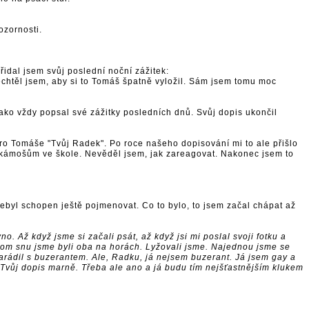
ozornosti.
idal jsem svůj poslední noční zážitek:
echtěl jsem, aby si to Tomáš špatně vyložil. Sám jsem tomu moc
ako vždy popsal své zážitky posledních dnů. Svůj dopis ukončil
pro Tomáše "Tvůj Radek". Po roce našeho dopisování mi to ale přišlo
m kámošům ve škole. Nevěděl jsem, jak zareagovat. Nakonec jsem to
ebyl schopen ještě pojmenovat. Co to bylo, to jsem začal chápat až
o. Až když jsme si začali psát, až když jsi mi poslal svoji fotku a
 tom snu jsme byli oba na horách. Lyžovali jsme. Najednou jsme se
marádil s buzerantem. Ale, Radku, já nejsem buzerant. Já jsem gay a
 Tvůj dopis marně. Třeba ale ano a já budu tím nejšťastnějším klukem