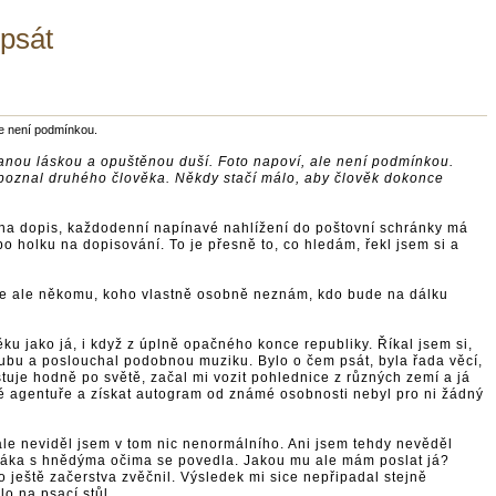
psát
ale není podmínkou.
lamanou láskou a opuštěnou duší. Foto napoví, ale není podmínkou.
k poznal druhého člověka. Někdy stačí málo, aby člověk dokonce
ní na dopis, každodenní napínavé nahlížení do poštovní schránky má
bo holku na dopisování. To je přesně to, co hledám, řekl jsem si a
t se ale někomu, koho vlastně osobně neznám, kdo bude na dálku
ku jako já, i když z úplně opačného konce republiky. Říkal jsem si,
 klubu a poslouchal podobnou muziku. Bylo o čem psát, byla řada věcí,
uje hodně po světě, začal mi vozit pohlednice z různých zemí a já
ké agentuře a získat autogram od známé osobnosti nebyl pro ni žádný
, ale neviděl jsem v tom nic nenormálního. Ani jsem tehdy nevěděl
onďáka s hnědýma očima se povedla. Jakou mu ale mám poslat já?
 ještě začerstva zvěčnil. Výsledek mi sice nepřipadal stejně
lo na psací stůl.