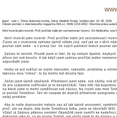
www
Autor: -zab->, Téma: Autorská tvorba, Zdroj: Vladimír Hrubý, Vydáno dne: 10. 05. 2026
Článek pochází z internetového magazínu 004.cz, ISSN 1214-4452. Všechna práva autor
Není inzerát jako inzerát. Proč pročítat stále jen seznamovací inzerci. On hledá jeho, ona 
Není inzerát jako inzerát. Proč pročítat stále jen seznamovací inze
Často se z inzerenta vyklube úplně někdo jiný, než jak se v těch ně
poznal sám sebe - a v pravý čas. Ve svých patnácti letech poznal s
Začalo to nevině. Prostě jsem si řekl, že by nebylo špatné, kdybyc
přece jen své kouzlo. A tak když jsem jednou pročítal jeden nejmenov
odpověděl jsem.
Holky se prý svěřují se svými starostmi, radostmi, problémy a int
takovou mou "vrbou", to by mohlo být docela fajn.
Začal jsem úplně obyčejně. Představil jsem sebe, své záliby, svá p
že pro vzájemné svěřování je to bezpečnější. Taky měl rád kupodivu s
na které jsme si mohli vyměňovat své názory. Na rozdíl ode mne Tom
je posílal Tomášovi. Ten mi naopak do dopisů přibaloval autogramy 
velký problém.
Aby to naše dopisování nebylo zas až tak úplně anonymní, vyměnili js
proč, ale na dopis, kde bude Tomášova fotka, jsem se obzvlášť těši
Vždyť já žádnou pěknou nemám! Okamžitě jsem zamířil ke kadeřnici, a
dokonalý jako to, co mi poslal Tomáš, ale vložil jsem to do dopisu a v