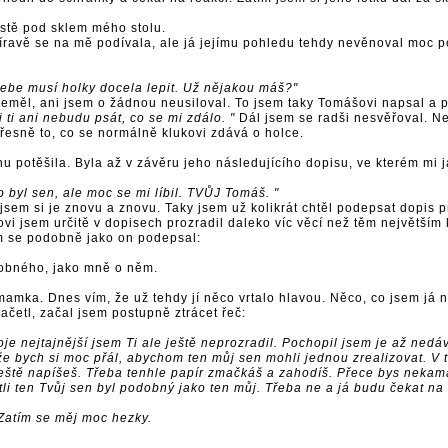
stě pod sklem mého stolu.
íravě se na mě podívala, ale já jejímu pohledu tehdy nevěnoval moc p
na tebe musí holky docela lepit. Už nějakou máš?"
eměl, ani jsem o žádnou neusiloval. To jsem taky Tomášovi napsal a př
i ti ani nebudu psát, co se mi zdálo. "
Dál jsem se radši nesvěřoval. N
přesně to, co se normálně klukovi zdává o holce.
 potěšila. Byla až v závěru jeho následujícího dopisu, ve kterém mi j
o byl sen, ale moc se mi líbil. TVŮJ Tomáš. "
sem si je znovu a znovu. Taky jsem už kolikrát chtěl podepsat dopis 
ovi jsem určitě v dopisech prozradil daleko víc věcí než těm největší
em se podobně jako on podepsal:
dobného, jako mně o něm.
amka. Dnes vím, že už tehdy jí něco vrtalo hlavou. Něco, co jsem já n
ačetl, začal jsem postupně ztrácet řeč:
e nejtajnější jsem Ti ale ještě neprozradil. Pochopil jsem je až nedávn
 že bych si moc přál, abychom ten můj sen mohli jednou zrealizovat. V
su ještě napíšeš. Třeba tenhle papír zmačkáš a zahodíš. Přece bys neka
li ten Tvůj sen byl podobný jako ten můj. Třeba ne a já budu čekat na
Zatím se měj moc hezky.