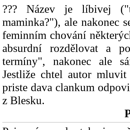
??? Název je líbivej (
maminka?"), ale nakonec se
feminním chování některých
absurdní rozdělovat a pop
termíny", nakonec ale s
Jestliže chtel autor mluvi
priste dava clankum odpovid
z Blesku.
P