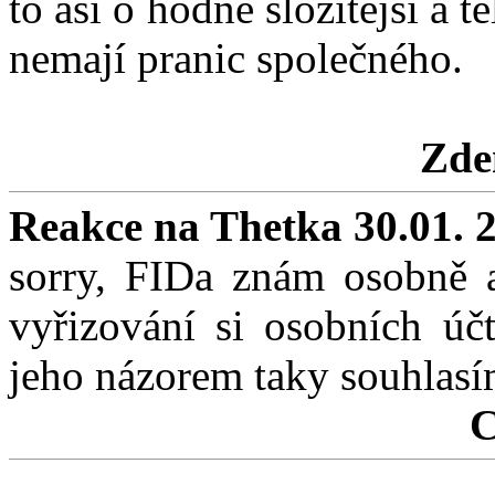
to asi o hodně složitější a t
nemají pranic společného.
Zde
Reakce na Thetka 30.01. 2
sorry, FIDa znám osobně 
vyřizování si osobních účt
jeho názorem taky souhlasím