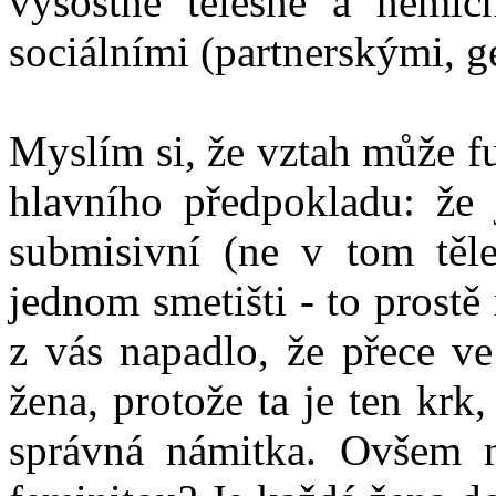
výsostně tělesné a nemí
sociálními (partnerskými, 
Myslím si, že vztah může f
hlavního předpokladu: že 
submisivní (ne v tom těl
jednom smetišti - to prost
z vás napadlo, že přece v
žena, protože ta je ten krk
správná námitka. Ovšem n