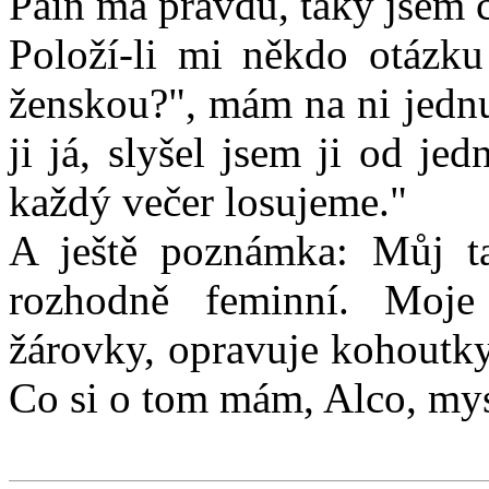
Pain má pravdu, taky jsem č
Položí-li mi někdo otázk
ženskou?", mám na ni jedn
ji já, slyšel jsem ji od je
každý večer losujeme."
A ještě poznámka: Můj tat
rozhodně feminní. Moj
žárovky, opravuje kohoutky 
Co si o tom mám, Alco, mysl