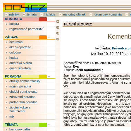
rubriky
témata
hiv/aids
náhodný článek
fórum gay komunita
KOMUNITA
kultura
HLAVNÍ SLOUPEC
registrované partnerství
Koment
ZÁBAVA
cestování
akce/reportáže
ke článku:
Průvodce p
cofočno
(ze dne 10. 12. 2019, auto
hudba
autorská tvorba
Komentář ze dne:
17. 04. 2006 07:04:59
Autor:
Eva
queer literatura
Titulek:
Jsem homofobní?
Jsem homofobní, když přijímám homosexualitu j
PORADNA
život homosexuálů pokládám za jejich soukromí 
otázky homosexuality
aby v něm byli jakkoli omezovaní. A na mé sym
vliv.
intimní poradna
období coming-outu
Ale nesouhlasím s registrovaným partnerstvím
důvod, aby dva muži nebo dvě ženy, kteří spolu 
zdravotní poradna
situaci jsou i nesezdané heterosexuální páry a
partnerská poradna
lékaře nemají problém. Nesouhlasím s tím, aby
homosexualita prezentovaná jako rovnocenná s
životní kolize a
homosexulity nebyla ani přesvědčivě prokázan
zneužívání
"objevy", od gay genu přes zmanipulované výz
mix
když byla homosexualita vyškrtnutá z deviaí, p
gay lobby. Co mi vadí nejvíc je právě ta manipul
TÉMATA
fóbie z vymývání hlav a ne z homosexuálů.
homosexualita