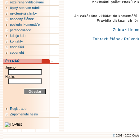
Maximální počet znaků v k
rozšířené vyhledávání
úplný seznam rubrik
nejčtenější články
Je zakázáno vkládat do komentářů 
náhodný článek
Pravidla diskuzních fó
poslední komentáře
Zobrazit kom
personalizace
kdo je kdo
Zobrazit článek Průvo
kontakty
code 004
copyright
ČTENÁŘ
Jméno:
Heslo:
Registrace
Zapomenuté heslo
©
2001 - 2026 Code