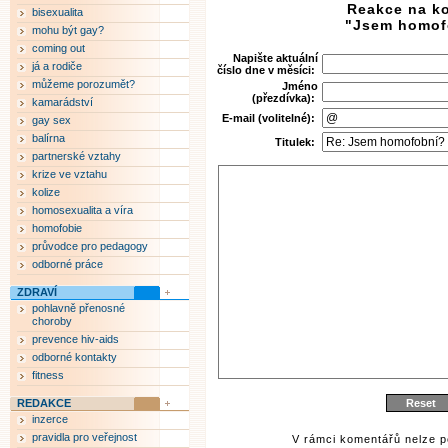
Reakce na k
bisexualita
"Jsem homof
mohu být gay?
coming out
Napište aktuální
já a rodiče
číslo dne v měsíci:
můžeme porozumět?
Jméno
(přezdívka):
kamarádství
E-mail (volitelné):
gay sex
balírna
Titulek:
partnerské vztahy
krize ve vztahu
kolize
homosexualita a víra
homofobie
průvodce pro pedagogy
odborné práce
ZDRAVÍ
pohlavně přenosné
choroby
prevence hiv-aids
odborné kontakty
fitness
REDAKCE
inzerce
pravidla pro veřejnost
V rámci komentářů nelze p